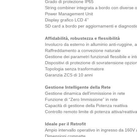
Grado di protezione IP65
String combiner integrata a bordo con diverse o
Power Management Unit
Display grafico LCD 4’’
SD card a bordo per aggiornamenti e diagnosti
Affidabilità, robustezza e flessibilità
Involucro da esterno in alluminio anti-ruggine, 
Raffreddamento a convezione naturale
Gestione dei parametri funzionali flessibile e int
Dispositivi di protezione di sovratensione opzion
Topologia senza trasformatore
Garanzia ZCS di 10 anni
Gestione Intelligente della Rete
Gestione dinamica dell’immissione in rete
Funzione di “Zero Immissione” in rete
Capacità di gestione della Potenza reattiva
Controllo remoto limite di potenza attiva/reattiv
Ideale per il Retrofit
Ampio intervallo operativo in ingresso da 160V 
Dimensioni compatte