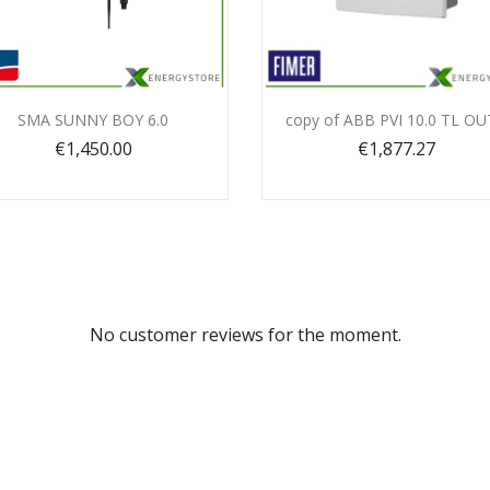
Quick view
Quick view


SMA SUNNY BOY 6.0
copy of ABB PVI 10.0 TL O
€1,450.00
€1,877.27
No customer reviews for the moment.