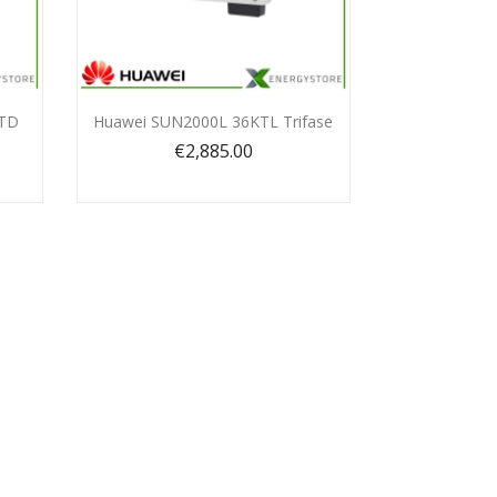
Quick view

UTD
Huawei SUN2000L 36KTL Trifase
€2,885.00