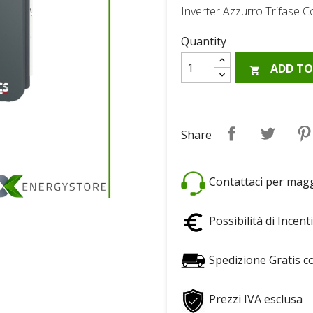
Inverter Azzurro Trifase
Quantity
ADD TO

Share
Tweet
Share
Contattaci per maggi
Possibilità di Incenti
Spedizione Gratis c
Prezzi IVA esclusa