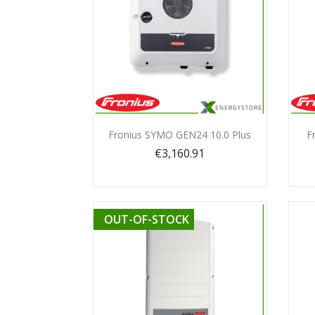
Quick view

Fronius SYMO GEN24 10.0 Plus
F
€3,160.91
OUT-OF-STOCK