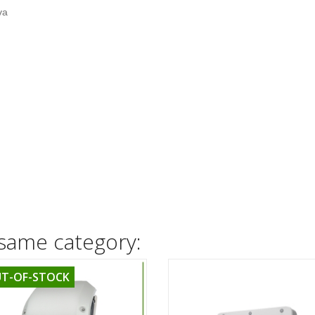
va
 same category:
T-OF-STOCK