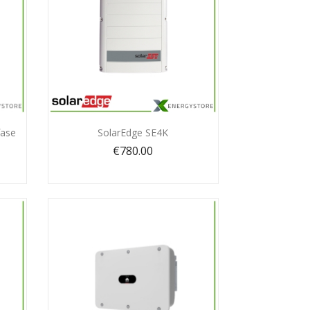
Quick view

fase
SolarEdge SE4K
€780.00