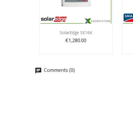
Quick view

SolarEdge SE16K
€1,280.00
Comments (0)