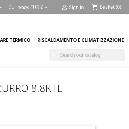
shopping_cart



Basket
(0)
Currency:
EUR €
Sign in
ARE TERMICO
RISCALDAMENTO E CLIMATIZZAZIONE
search
ZZURRO 8.8KTL