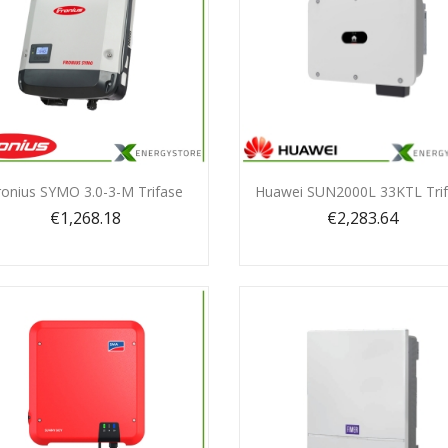
Quick view
Quick view


ronius SYMO 3.0-3-M Trifase
Huawei SUN2000L 33KTL Tri
€1,268.18
€2,283.64