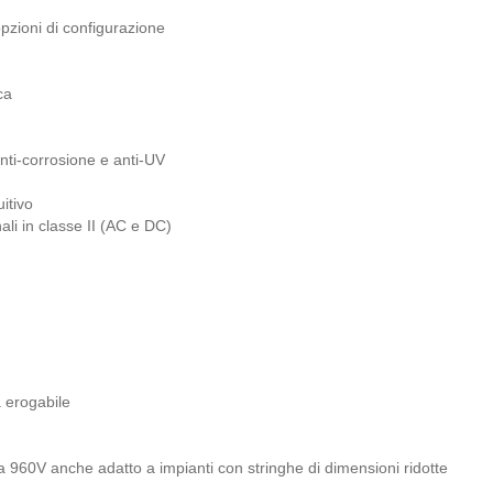
pzioni di configurazione
ca
anti-corrosione e anti-UV
uitivo
ali in classe II (AC e DC)
a erogabile
a 960V anche adatto a impianti con stringhe di dimensioni ridotte