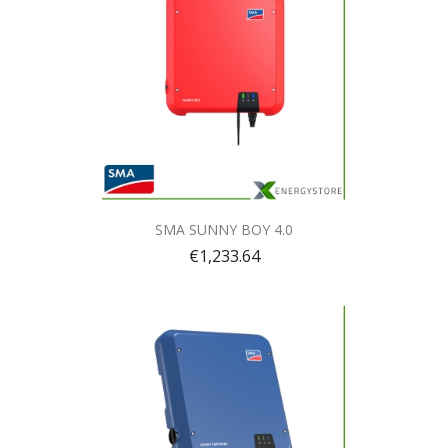
Quick view

SMA SUNNY BOY 4.0
€1,233.64