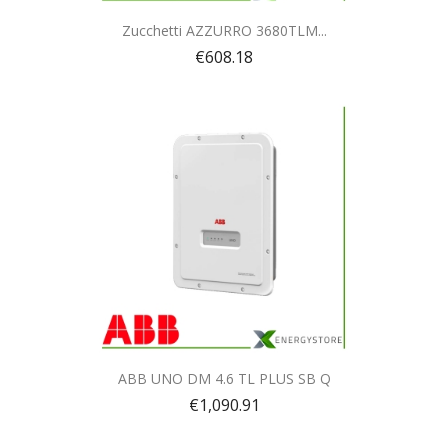
Quick view

Zucchetti AZZURRO 3680TLM...
€608.18
Quick view

ABB UNO DM 4.6 TL PLUS SB Q
€1,090.91