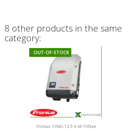
8 other products in the same
category:
OUT-OF-STOCK
Quick view

Fronius SYMO 12.5-3-M Trifase