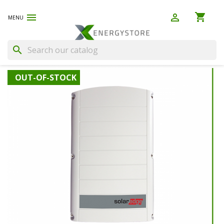
shopping_cart


(0)
search
OUT-OF-STOCK