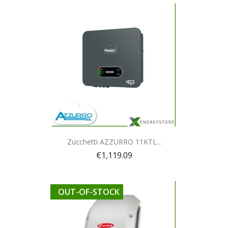
Quick view

Zucchetti AZZURRO 11KTL...
€1,119.09
OUT-OF-STOCK