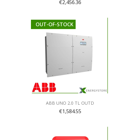
€2,456.36
OUT-OF-STOCK
Quick view

ABB UNO 2.0 TL OUTD
€1,584.55