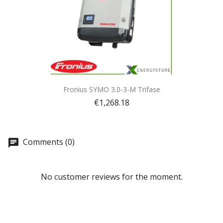
Quick view

Fronius SYMO 3.0-3-M Trifase
€1,268.18
Comments (0)
No customer reviews for the moment.