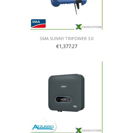
Quick view

SMA SUNNY TRIPOWER 3.0
€1,377.27