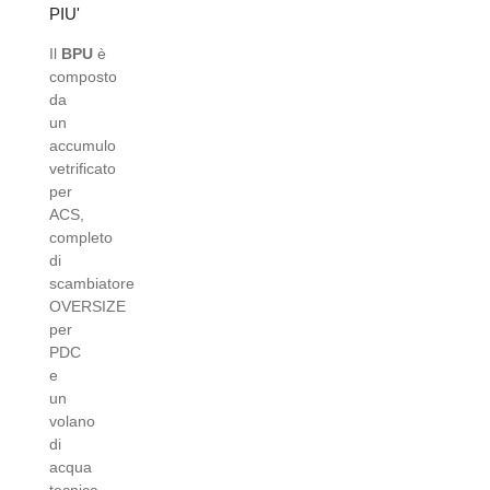
PIU'
Il
BPU
è
composto
da
un
accumulo
vetrificato
per
ACS,
completo
di
scambiatore
OVERSIZE
per
PDC
e
un
volano
di
acqua