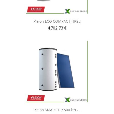
Anteprima

Pleion ECO COMPACT HPS...
4.702,73 €
Anteprima

Pleion SMART HR 500 litri -...