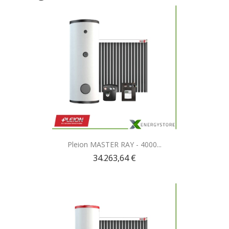
Anteprima

Pleion MASTER RAY - 4000...
34.263,64 €