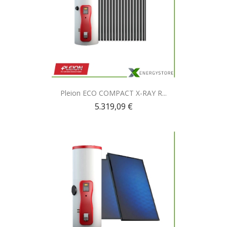
Anteprima

Pleion ECO COMPACT X-RAY R...
5.319,09 €