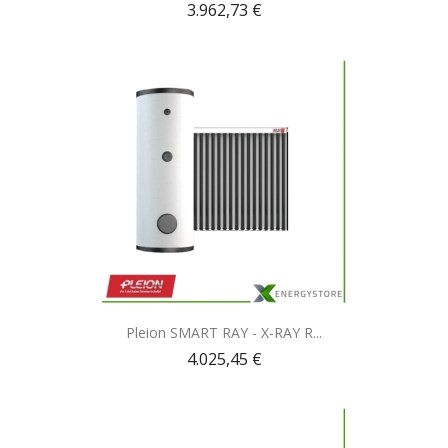
3.962,73 €
Anteprima

Pleion SMART RAY - X-RAY R...
4.025,45 €