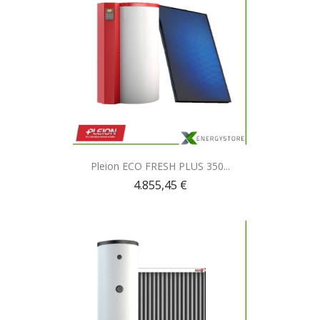
Anteprima

Pleion ECO FRESH PLUS 350...
4.855,45 €