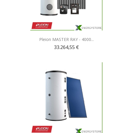
Anteprima

Pleion MASTER RAY - 4000...
33.264,55 €