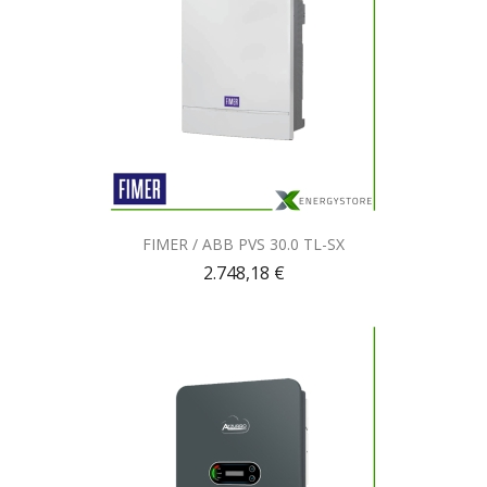
Anteprima

FIMER / ABB PVS 30.0 TL-SX
2.748,18 €