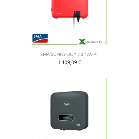
Anteprima

SMA SUNNY BOY 3.0-1AV-41
1.109,09 €