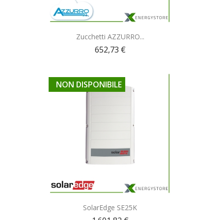
Anteprima

Zucchetti AZZURRO...
652,73 €
NON DISPONIBILE
Anteprima

SolarEdge SE25K