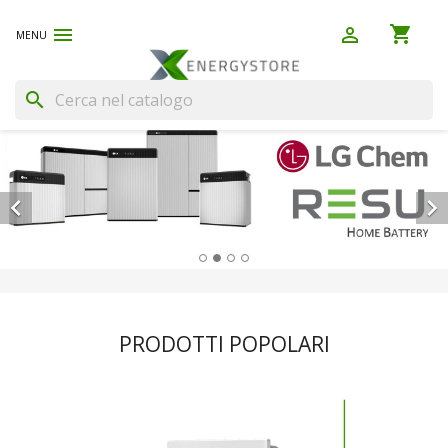
shopping_cart


(0)
search


PRODOTTI POPOLARI