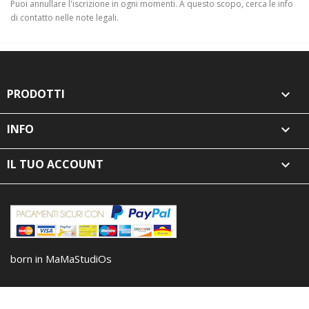
Puoi annullare l'iscrizione in ogni momenti. A questo scopo, cerca le info
di contatto nelle note legali.
PRODOTTI

INFO

IL TUO ACCOUNT

born in MaMaStudiOs