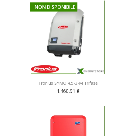
NON DISPONIBILE
Anteprima

Fronius SYMO 4.5-3-M Trifase
1.460,91 €