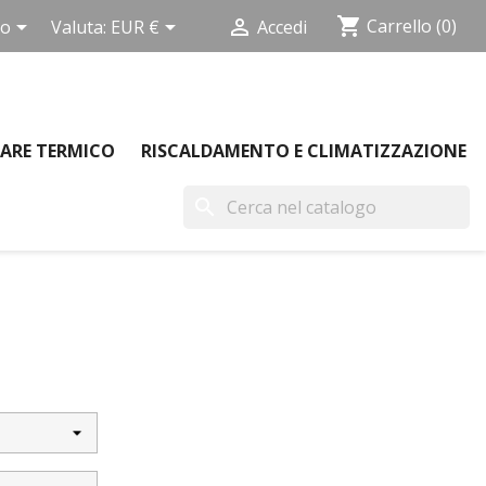
shopping_cart



Carrello
(0)
no
Valuta:
EUR €
Accedi
ARE TERMICO
RISCALDAMENTO E CLIMATIZZAZIONE
search