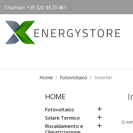
Chiamaci:
+39 320 44 33 481
Home
Fotovoltaico
Inverter
I
HOME

Fotovoltaico

Solare Termico
Ci so

Riscaldamento e
Climatizzazione