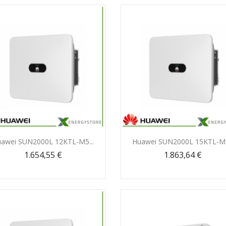
Anteprima
Anteprima


awei SUN2000L 12KTL-M5...
Huawei SUN2000L 15KTL-M5
1.654,55 €
1.863,64 €