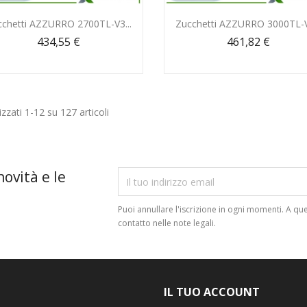
Anteprima
Anteprima


cchetti AZZURRO 2700TL-V3...
Zucchetti AZZURRO 3000TL-V3
434,55 €
461,82 €
izzati 1-12 su 127 articoli
novità e le
Puoi annullare l'iscrizione in ogni momenti. A que
contatto nelle note legali.
IL TUO ACCOUNT