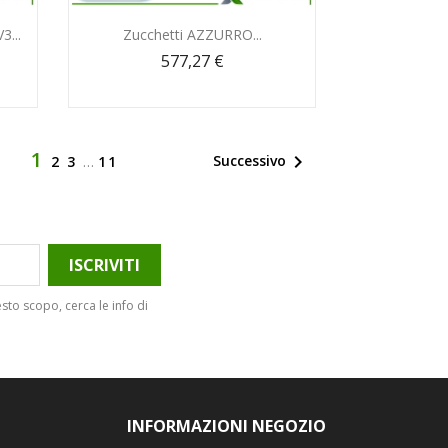
Anteprima

...
Zucchetti AZZURRO...
577,27 €
1

Successivo
2
3
…
11
sto scopo, cerca le info di
INFORMAZIONI NEGOZIO