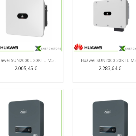
Anteprima
Anteprima


awei SUN2000L 20KTL-M5...
Huawei SUN2000 30KTL-M3.
2.005,45 €
2.283,64 €