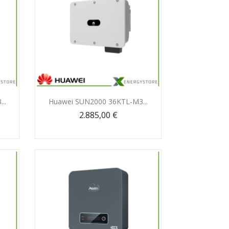
Anteprima

..
Huawei SUN2000 36KTL-M3...
2.885,00 €