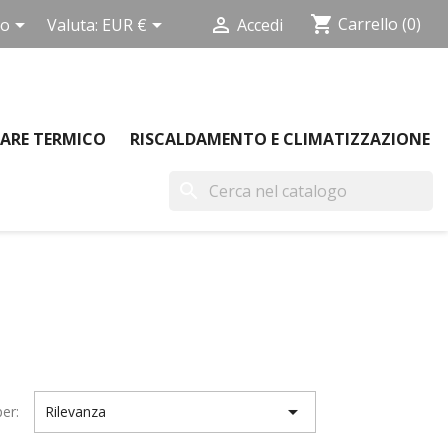
shopping_cart



Carrello
(0)
no
Valuta:
EUR €
Accedi
ARE TERMICO
RISCALDAMENTO E CLIMATIZZAZIONE
search

er:
Rilevanza