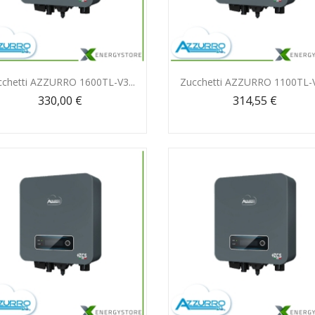
Anteprima
Anteprima


cchetti AZZURRO 1600TL-V3...
Zucchetti AZZURRO 1100TL-V3
330,00 €
314,55 €