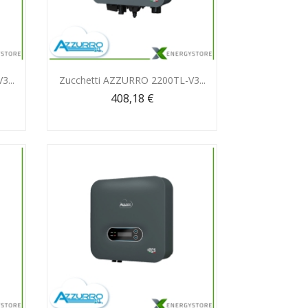
Anteprima

...
Zucchetti AZZURRO 2200TL-V3...
408,18 €