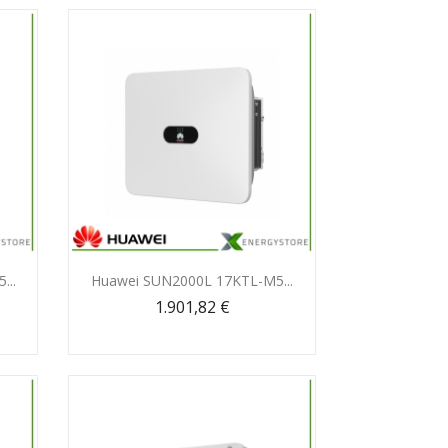
Anteprima

...
Huawei SUN2000L 17KTL-M5...
1.901,82 €