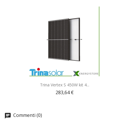
Anteprima

Trina Vertex S 450W kit 4...
283,64 €
Commenti (0)