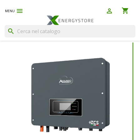
shopping_cart


(0)
search