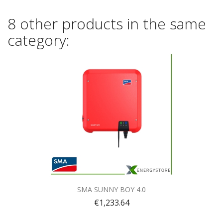
8 other products in the same
category:
Quick view

SMA SUNNY BOY 4.0
€1,233.64