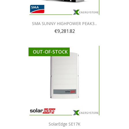
Quick view

SMA SUNNY HIGHPOWER PEAK3...
€9,281.82
OUT-OF-STOCK
Quick view

SolarEdge SE17K