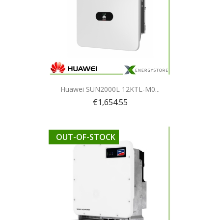
Quick view

Huawei SUN2000L 12KTL-M0...
€1,654.55
OUT-OF-STOCK