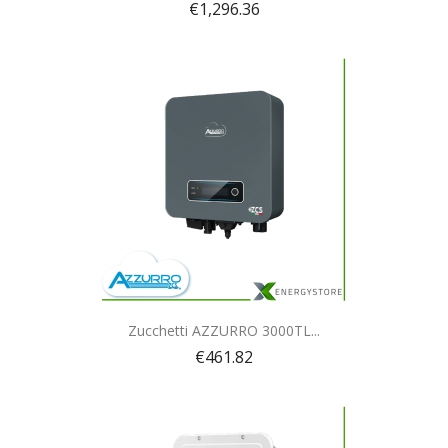
€1,296.36
Quick view

Zucchetti AZZURRO 3000TL...
€461.82