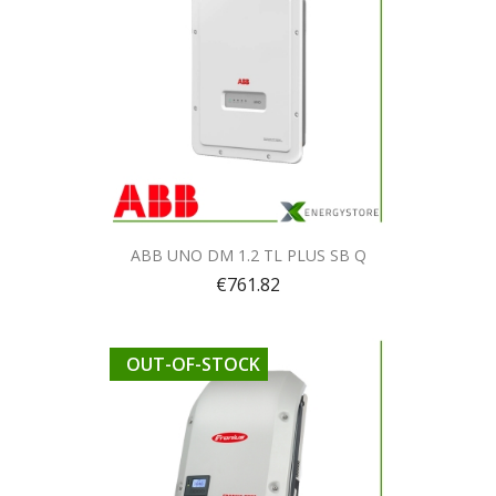
Quick view

ABB UNO DM 1.2 TL PLUS SB Q
€761.82
OUT-OF-STOCK