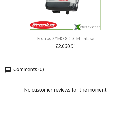
Quick view

Fronius SYMO 8.2-3-M Trifase
€2,060.91
Comments (0)
No customer reviews for the moment.