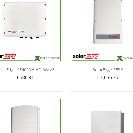
Quick view
Quick view


olarEdge SE4000H HD-WAVE
SolarEdge SE8K
€680.91
€1,056.36