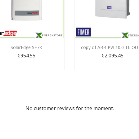
Quick view
Quick view


SolarEdge SE7K
copy of ABB PVI 10.0 TL O
€954.55
€2,095.45
No customer reviews for the moment.