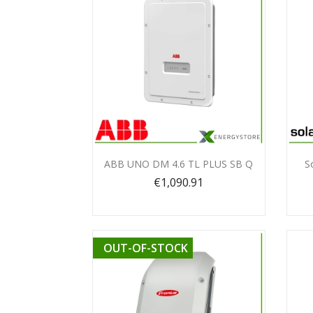
Quick view

ABB UNO DM 4.6 TL PLUS SB Q
S
€1,090.91
OUT-OF-STOCK