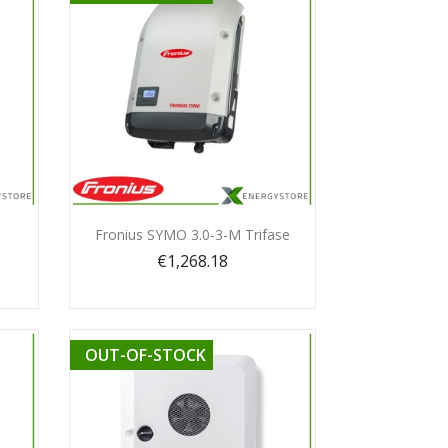
Quick view

Fronius SYMO 3.0-3-M Trifase
€1,268.18
OUT-OF-STOCK