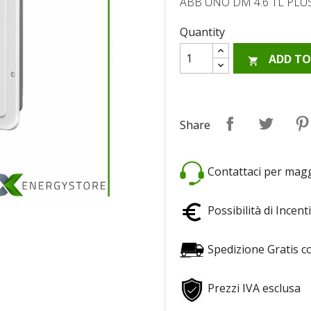
ABB UNO DM 4.6 TL PLU
Quantity
ADD TO

Share
Tweet
Share
Contattaci per maggi
Possibilità di Incenti
Spedizione Gratis c
Prezzi IVA esclusa