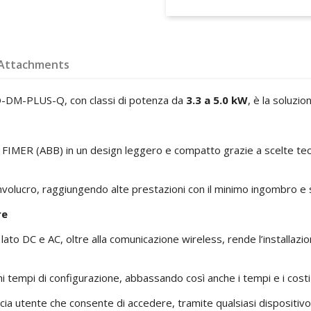
Attachments
O-DM-PLUS-Q, con classi di potenza da
3.3 a 5.0 kW
, è la soluzio
 di FIMER (ABB) in un design leggero e compatto grazie a scelte te
 involucro, raggiungendo alte prestazioni con il minimo ingombro 
re
lato DC e AC, oltre alla comunicazione wireless, rende l’installazio
 tempi di configurazione, abbassando così anche i tempi e i costi d
erfaccia utente che consente di accedere, tramite qualsiasi disposi