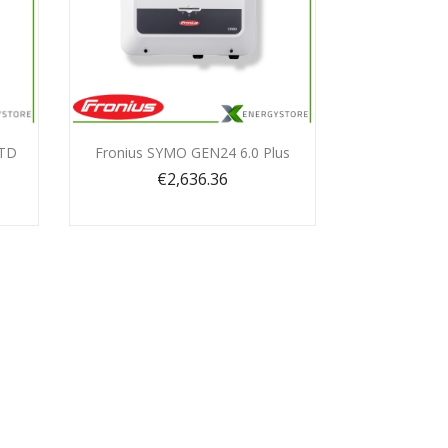
Quick view

UTD
Fronius SYMO GEN24 6.0 Plus
€2,636.36