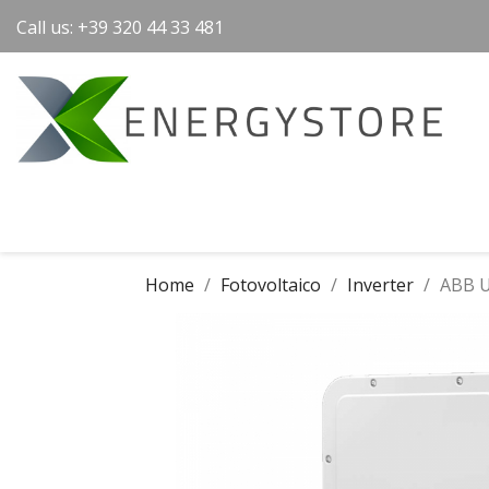
Call us:
+39 320 44 33 481
Home
Fotovoltaico
Inverter
ABB U