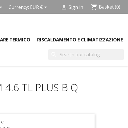
shopping_cart



Basket
(0)
Currency:
EUR €
Sign in
ARE TERMICO
RISCALDAMENTO E CLIMATIZZAZIONE
search
4.6 TL PLUS B Q
re