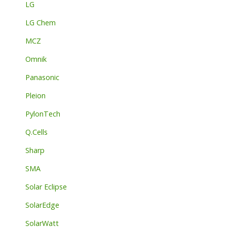
LG
LG Chem
MCZ
Omnik
Panasonic
Pleion
PylonTech
Q.Cells
Sharp
SMA
Solar Eclipse
SolarEdge
SolarWatt